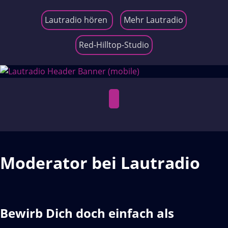
Lautradio hören
Mehr Lautradio
Red-Hilltop-Studio
Skip
to
content
Open
Menu
Moderator bei Lautradio
Bewirb Dich doch einfach als