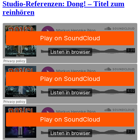
Studio-Referenzen: Dong! – Titel zum
Studio-
reinhören
Referenzen:
Dong!
–
Titel
zum
reinhören