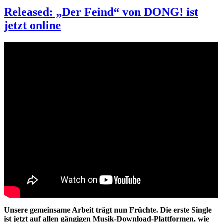
Released: „Der Feind“ von DONG! ist
Released:
jetzt online
„Der
Feind“
von
DONG!
ist
jetzt
online
Unsere gemeinsame Arbeit trägt nun Früchte. Die erste Single
ist jetzt auf allen gängigen Musik-Download-Plattformen, wie