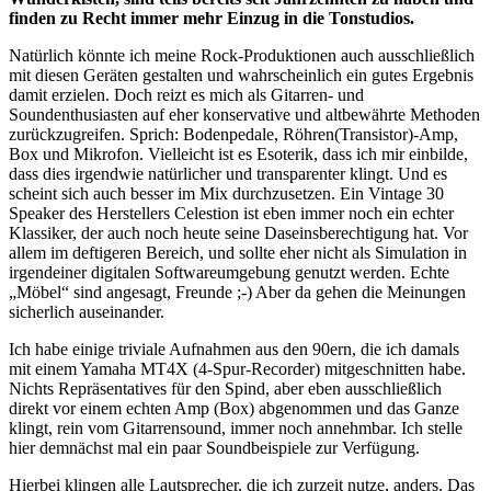
finden zu Recht immer mehr Einzug in die Tonstudios.
Natürlich könnte ich meine Rock-Produktionen auch ausschließlich
mit diesen Geräten gestalten und wahrscheinlich ein gutes Ergebnis
damit erzielen. Doch reizt es mich als Gitarren- und
Soundenthusiasten auf eher konservative und altbewährte Methoden
zurückzugreifen. Sprich: Bodenpedale, Röhren(Transistor)-Amp,
Box und Mikrofon. Vielleicht ist es Esoterik, dass ich mir einbilde,
dass dies irgendwie natürlicher und transparenter klingt. Und es
scheint sich auch besser im Mix durchzusetzen. Ein Vintage 30
Speaker des Herstellers Celestion ist eben immer noch ein echter
Klassiker, der auch noch heute seine Daseinsberechtigung hat. Vor
allem im deftigeren Bereich, und sollte eher nicht als Simulation in
irgendeiner digitalen Softwareumgebung genutzt werden. Echte
„Möbel“ sind angesagt, Freunde ;-) Aber da gehen die Meinungen
sicherlich auseinander.
Ich habe einige triviale Aufnahmen aus den 90ern, die ich damals
mit einem Yamaha MT4X (4-Spur-Recorder) mitgeschnitten habe.
Nichts Repräsentatives für den Spind, aber eben ausschließlich
direkt vor einem echten Amp (Box) abgenommen und das Ganze
klingt, rein vom Gitarrensound, immer noch annehmbar. Ich stelle
hier demnächst mal ein paar Soundbeispiele zur Verfügung.
Hierbei klingen alle Lautsprecher, die ich zurzeit nutze, anders. Das