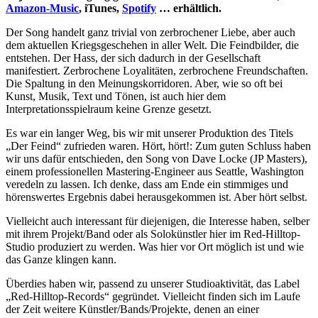
Amazon-Music
, iTunes,
Spotify
… erhältlich.
Der Song handelt ganz trivial von zerbrochener Liebe, aber auch
dem aktuellen Kriegsgeschehen in aller Welt. Die Feindbilder, die
entstehen. Der Hass, der sich dadurch in der Gesellschaft
manifestiert. Zerbrochene Loyalitäten, zerbrochene Freundschaften.
Die Spaltung in den Meinungskorridoren. Aber, wie so oft bei
Kunst, Musik, Text und Tönen, ist auch hier dem
Interpretationsspielraum keine Grenze gesetzt.
Es war ein langer Weg, bis wir mit unserer Produktion des Titels
„Der Feind“ zufrieden waren. Hört, hört!: Zum guten Schluss haben
wir uns dafür entschieden, den Song von Dave Locke (JP Masters),
einem professionellen Mastering-Engineer aus Seattle, Washington
veredeln zu lassen. Ich denke, dass am Ende ein stimmiges und
hörenswertes Ergebnis dabei herausgekommen ist. Aber hört selbst.
Vielleicht auch interessant für diejenigen, die Interesse haben, selber
mit ihrem Projekt/Band oder als Solokünstler hier im Red-Hilltop-
Studio produziert zu werden. Was hier vor Ort möglich ist und wie
das Ganze klingen kann.
Überdies haben wir, passend zu unserer Studioaktivität, das Label
„Red-Hilltop-Records“ gegründet. Vielleicht finden sich im Laufe
der Zeit weitere Künstler/Bands/Projekte, denen an einer