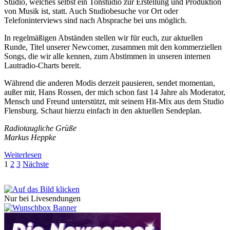
Studio, welches selbst ein Tonstudio zur Erstellung und Produktion
von Musik ist, statt. Auch Studiobesuche vor Ort oder
Telefoninterviews sind nach Absprache bei uns möglich.
In regelmäßigen Abständen stellen wir für euch, zur aktuellen
Runde, Titel unserer Newcomer, zusammen mit den kommerziellen
Songs, die wir alle kennen, zum Abstimmen in unseren internen
Lautradio-Charts bereit.
Während die anderen Modis derzeit pausieren, sendet momentan,
außer mir, Hans Rossen, der mich schon fast 14 Jahre als Moderator,
Mensch und Freund unterstützt, mit seinem Hit-Mix aus dem Studio
Flensburg. Schaut hierzu einfach in den aktuellen Sendeplan.
Radiotaugliche Grüße
Markus Heppke
Weiterlesen
Weiterlesen
Seitennummerierung
1
2
3
Nächste
der
Beiträge
Nur bei Livesendungen