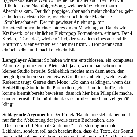
hypersexualisierte Welt von heute, beinhaltet auch der Text von
„Libido“, dem Nachfolger-Song, welcher kürzlich erst zum
Abschluss kam. Deutlich poppiger, aber auch melancholischer, geht
es in dem nächsten Song, welcher noch in der Mache ist:
„Strahlenschauer“. Der mit gewisser Anlehnung, mit
Roboterstimmen, in einer interessanten Mischung, an Bands wie
Kraftwerk, oder ähnlichen Elektropop-Formationen, erinnert. Der 4.
Streich, „Tornado“, wird ein Titel, der vor allem eines ausstrahlt:
Ehrfurcht. Mehr verraten wir hier mal nicht… Hört demnächst
einfach selbst und macht euch ein Bild.
Longplayer-Alarm:
So haben wir uns entschlossen, ein komplettes
Album zu produzieren. Bietet sich ja an, wenn man schon ein
kleines Studio betreibt. Schließlich möchte man dann auch, den
neugierigen Interessenten, etwas Greifbares anbieten, welches als
Referenz taugt. Getreu dem Motto: „So kann es klingen, wenn das
Red-Hilltop-Studio in die Produktion geht“. Und ich hoffe, ich
konnte hiermit bereits beweisen, dass ich hier kein Pillepalle mache,
sondern ernsthaft bemüht bin, dass es professionell und zeitgemäß
klingt.
Schlagende Argumente:
Der Projekt/Bandname steht dabei nicht
nur für die Abkürzung der jeweils ersten Buchstaben, also
„Destruction Of Normal Guidelines“ – Zerstörung normaler
Leitlinien, sondern soll auch beschreiben, dass die Texte, der Sound
und die Musik beim Zuhörer eingängig voll auf die 12 treffen sollen