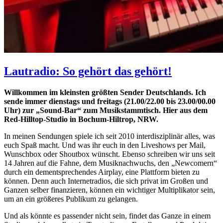
Lautradio
Lautradio: So gehört das gehört!
So
Willkommen im kleinsten größten Sender Deutschlands. Ich
gehört
sende immer dienstags und freitags (21.00/22.00 bis 23.00/00.00
das
Uhr) zur „Sound-Bar“ zum Musikstammtisch. Hier aus dem
Red-Hilltop-Studio in Bochum-Hiltrop, NRW.
gehört!
In meinen Sendungen spiele ich seit 2010 interdisziplinär alles, was
euch Spaß macht. Und was ihr euch in den Liveshows per Mail,
Wunschbox oder Shoutbox wünscht. Ebenso schreiben wir uns seit
14 Jahren auf die Fahne, dem Musiknachwuchs, den „Newcomern“
durch ein dementsprechendes Airplay, eine Plattform bieten zu
können. Denn auch Internetradios, die sich privat im Großen und
Ganzen selber finanzieren, können ein wichtiger Multiplikator sein,
um an ein größeres Publikum zu gelangen.
Und als könnte es passender nicht sein, findet das Ganze in einem