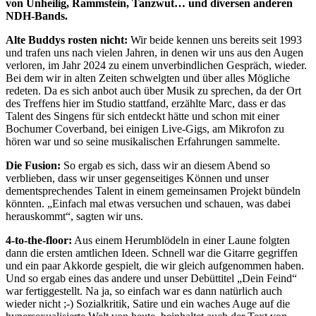
von Unheilig, Rammstein, Tanzwut… und diversen anderen
NDH-Bands.
Alte Buddys rosten nicht:
Wir beide kennen uns bereits seit 1993
und trafen uns nach vielen Jahren, in denen wir uns aus den Augen
verloren, im Jahr 2024 zu einem unverbindlichen Gespräch, wieder.
Bei dem wir in alten Zeiten schwelgten und über alles Mögliche
redeten. Da es sich anbot auch über Musik zu sprechen, da der Ort
des Treffens hier im Studio stattfand, erzählte Marc, dass er das
Talent des Singens für sich entdeckt hätte und schon mit einer
Bochumer Coverband, bei einigen Live-Gigs, am Mikrofon zu
hören war und so seine musikalischen Erfahrungen sammelte.
Die Fusion:
So ergab es sich, dass wir an diesem Abend so
verblieben, dass wir unser gegenseitiges Können und unser
dementsprechendes Talent in einem gemeinsamen Projekt bündeln
könnten. „Einfach mal etwas versuchen und schauen, was dabei
herauskommt“, sagten wir uns.
4-to-the-floor:
Aus einem Herumblödeln in einer Laune folgten
dann die ersten amtlichen Ideen. Schnell war die Gitarre gegriffen
und ein paar Akkorde gespielt, die wir gleich aufgenommen haben.
Und so ergab eines das andere und unser Debüttitel „Dein Feind“
war fertiggestellt. Na ja, so einfach war es dann natürlich auch
wieder nicht ;-) Sozialkritik, Satire und ein waches Auge auf die