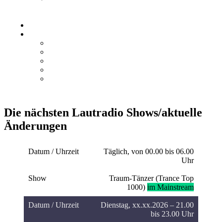
AKTUELLEN RUNDE IST
ABGELAUFEN!
DAS STUDIO
LAUTRADIO HÖREN
TUNEIN
LAUT.FM
RADIO VOLNA
RADIO.DE
ONLINE RADIO BOX
Close
Menu
Die nächsten Lautradio Shows/aktuelle
Änderungen
Täglich, von 00.00 bis 06.00
Uhr
Traum-Tänzer (Trance Top
1000)
im Mainstream
Dienstag, xx.xx.2026 – 21.00
bis 23.00 Uhr