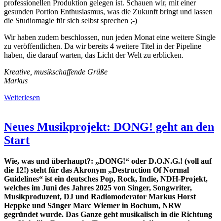
professionellen Produktion gelegen ist. Schauen wir, mit einer
gesunden Portion Enthusiasmus, was die Zukunft bringt und lassen
die Studiomagie für sich selbst sprechen ;-)
Wir haben zudem beschlossen, nun jeden Monat eine weitere Single
zu veröffentlichen. Da wir bereits 4 weitere Titel in der Pipeline
haben, die darauf warten, das Licht der Welt zu erblicken.
Kreative, musikschaffende Grüße
Markus
Weiterlesen
Weiterlesen
Neues Musikprojekt: DONG! geht an den
Neues
Start
Musikprojekt:
Wie, was und überhaupt?: „DONG!“ oder D.O.N.G.! (voll auf
DONG!
die 12!) steht für das Akronym „Destruction Of Normal
geht
Guidelines“ ist ein deutsches Pop, Rock, Indie, NDH-Projekt,
welches im Juni des Jahres 2025 von Singer, Songwriter,
an
Musikproduzent, DJ und Radiomoderator Markus Horst
den
Heppke und Sänger Marc Wiemer in Bochum, NRW
gegründet wurde. Das Ganze geht musikalisch in die Richtung
Start