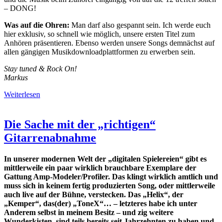
– DONG!
Was auf die Ohren:
Man darf also gespannt sein. Ich werde euch
hier exklusiv, so schnell wie möglich, unsere ersten Titel zum
Anhören präsentieren. Ebenso werden unsere Songs demnächst auf
allen gängigen Musikdownloadplattformen zu erwerben sein.
Stay tuned & Rock On!
Markus
Weiterlesen
Weiterlesen
Die Sache mit der „richtigen“
Die
Gitarrenabnahme
Sache
In unserer modernen Welt der „digitalen Spielereien“ gibt es
mit
mittlerweile ein paar wirklich brauchbare Exemplare der
der
Gattung Amp-Modeler/Profiler. Das klingt wirklich amtlich und
muss sich in keinem fertig produzierten Song, oder mittlerweile
„richtigen“
auch live auf der Bühne, verstecken. Das „Helix“, der
Gitarrenabnahme
„Kemper“, das(der) „ToneX“… – letzteres habe ich unter
Anderem selbst in meinem Besitz – und zig weitere
Wunderkisten, sind teils bereits seit Jahrzehnten zu haben und