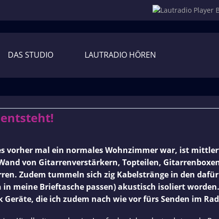
DAS STUDIO
LAUTRADIO HÖREN
Das
 entsteht!
Red-
s vorher mal ein normales Wohnzimmer war, ist mittlerw
Hilltop-
 Wand von Gitarrenverstärkern, Topteilen, Gitarrenbox
Studio:
itarren. Zudem tummeln sich zig Kabelstränge in den daf
 in meine Brieftasche passen) akustisch isoliert worden.
Ein
 Geräte, die ich zudem nach wie vor fürs Senden im Rad
Tonstudio