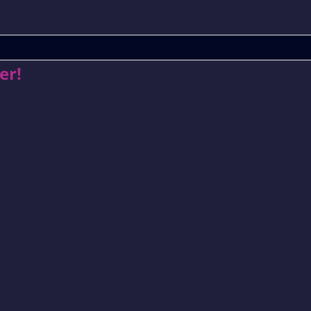
Special
er!
Edition
1993
–
Die
heilige
Fender!