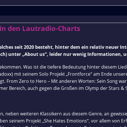
You
 in den Lautradio-Charts
are
ches seit 2020 besteht, hinter dem ein relativ neuer I
my
isch) unter „About us“, leider nur wenig Informationen, 
light:
ekommen. Was ist die tiefere Bedeutung hinter diesem Lied?
Frontforce
radoxx) mit seinem Solo Projekt „Frontforce“ am Ende unser
gewinnt
legt. From Zero to Hero – Mit anderen Worten: Sein Song war
er Bereich, auch gegen die Großen im Olymp der Stars & S
in
den
Lautradio-
n, neben weiteren Klassikern aus diesem Genre, an gewisse
en seinem Projekt „She Hates Emotions“, vor allem von Erf
Charts