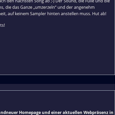
h den nächsten Song ab ;-) Der Sound, die Fülle und die
hs, die das Ganze „umzerzeln“ und der angenehm
it, auf keinem Sampler hinten anstellen muss. Hut ab!
ts!
brandneuer Homepage und einer aktuellen Webpräsenz in