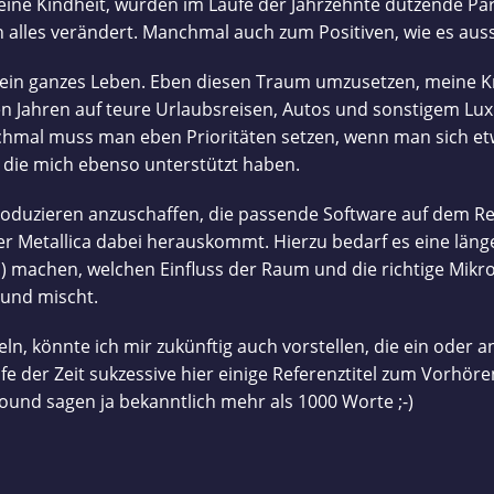
ne Kindheit, wurden im Laufe der Jahrzehnte dutzende Par
entsteht!
 alles verändert. Manchmal auch zum Positiven, wie es aussi
ein ganzes Leben. Eben diesen Traum umzusetzen, meine Kre
en Jahren auf teure Urlaubsreisen, Autos und sonstigem Luxus
nchmal muss man eben Prioritäten setzen, wenn man sich e
 die mich ebenso unterstützt haben.
Produzieren anzuschaffen, die passende Software auf dem Re
r Metallica dabei herauskommt. Hierzu bedarf es eine länger
s) machen, welchen Einfluss der Raum und die richtige Mikr
 und mischt.
ln, könnte ich mir zukünftig auch vorstellen, die ein oder 
ufe der Zeit sukzessive hier einige Referenztitel zum Vorhö
und sagen ja bekanntlich mehr als 1000 Worte ;-)