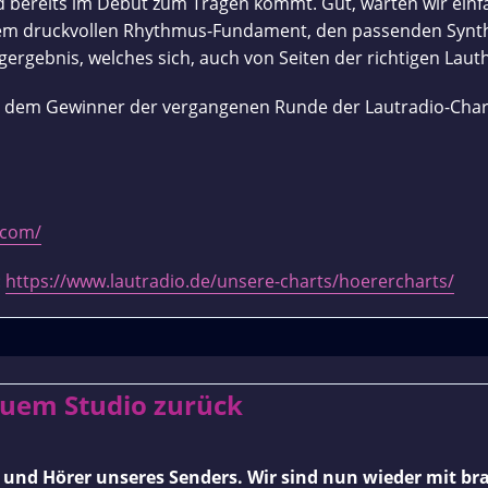
 bereits im Debüt zum Tragen kommt. Gut, warten wir einfac
 dem druckvollen Rhythmus-Fundament, den passenden Synt
ebnis, welches sich, auch von Seiten der richtigen Lauthe
ce“, dem Gewinner der vergangenen Runde der Lautradio-Char
.com/
:
https://www.lautradio.de/unsere-charts/hoerercharts/
Wieder
euem Studio zurück
da!
r und Hörer unseres Senders. Wir sind nun wieder mit 
–