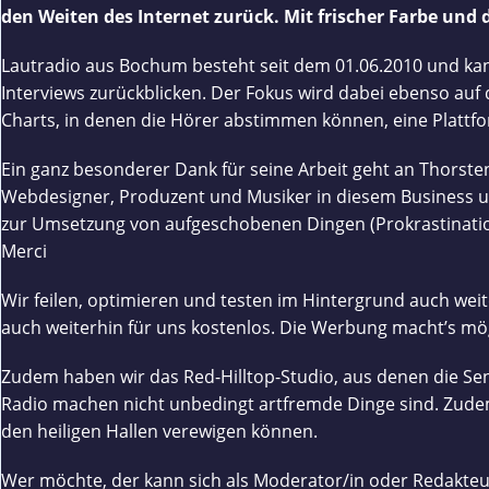
den Weiten des Internet zurück. Mit frischer Farbe und
Lautradio aus Bochum besteht seit dem 01.06.2010 und kann
Interviews zurückblicken. Der Fokus wird dabei ebenso a
Charts, in denen die Hörer abstimmen können, eine Plattfo
Ein ganz besonderer Dank für seine Arbeit geht an Thorsten
Webdesigner, Produzent und Musiker in diesem Business unt
zur Umsetzung von aufgeschobenen Dingen (Prokrastination)
Merci
Wir feilen, optimieren und testen im Hintergrund auch weit
auch weiterhin für uns kostenlos. Die Werbung macht’s mögl
Zudem haben wir das Red-Hilltop-Studio, aus denen die S
Radio machen nicht unbedingt artfremde Dinge sind. Zudem 
den heiligen Hallen verewigen können.
Wer möchte, der kann sich als Moderator/in oder Redakteu