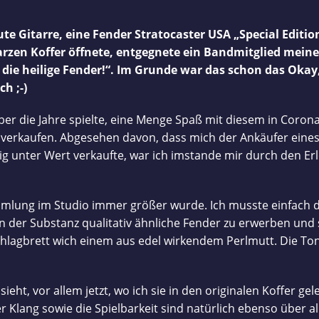
ute Gitarre, eine Fender Stratocaster USA „Special Editi
zen Koffer öffnete, entgegnete ein Bandmitglied meiner
: die heilige Fender!“. Im Grunde war das schon das Ok
h ;-)
ber die Jahre spielte, eine Menge Spaß mit diesem in Coron
zu verkaufen. Abgesehen davon, dass mich der Ankäufer e
lig unter Wert verkaufte, war ich imstande mir durch den Erl
mlung im Studio immer größer wurde. Ich musste einfach d
 von der Substanz qualitativ ähnliche Fender zu erwerben u
lagbrett wich einem aus edel wirkendem Perlmutt. Die Ton
ht, vor allem jetzt, wo ich sie in den originalen Koffer ge
r Klang sowie die Spielbarkeit sind natürlich ebenso über 