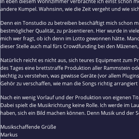
In eben diesem Wohnzimmer verbrachte ich einst schon mei
andere Kumpel. Wahnsinn, wie die Zeit vergeht und wie sich
Denn ein Tonstudio zu betreiben beschäftigt mich schon m
bestmöglicher Qualität, zu präsentieren. Hier wurde in viel
mich wer fragt, ob ich denn im Lotto gewonnen hätte. Ma
dieser Stelle auch mal fürs Crowdfunding bei den Mäzenen,
Natürlich reicht es nicht aus, sich teures Equipment zum 
des Tages eine brettstraffe Produktion aller Rammstein ode
wichtig zu verstehen, was gewisse Geräte (vor allem Plugin
Gehör zu verschaffen, wie man die Songs richtig arrangiert
Nach ein wenig Vorlauf und der Produktion von eigenen Tite
Dabei spielt die Musikrichtung keine Rolle. Ich werde im La
haben, sich ein Bild machen können. Denn Musik und der So
Musikschaffende Grüße
Markus