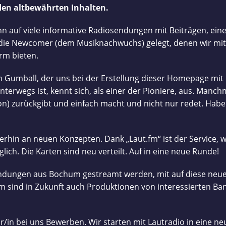
 den altbewährten Inhalten.
Lautradio
 auf viele informative Radiosendungen mit Beiträgen, eine
kommt
uf die Newcomer (dem Musiknachwuchs) gelegt, denen wir 
mit
rm bieten.
neuem
 Gumball, der uns bei der Erstellung dieser Homepage mit Ra
erwegs ist, kennt sich, als einer der Pioniere, aus. Manc
Studio
 zurückgibt und einfach macht und nicht nur redet. Haben w
zurück
erhin an neuen Konzepten. Dank „Laut.fm“ ist der Service, 
ich. Die Karten sind neu verteilt. Auf in eine neue Runde!
endungen aus Bochum gestreamt werden, mit auf diese neue
sind in Zukunft auch Produktionen von interessierten Band
r/in bei uns Bewerben. Wir starten mit Lautradio in eine n